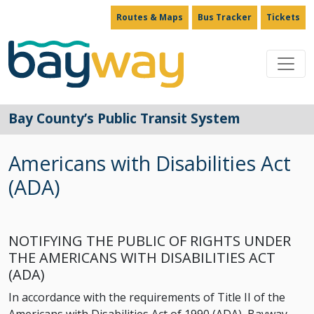
Routes & Maps
Bus Tracker
Tickets
Main Navigation
Bay County’s Public Transit System
Americans with Disabilities Act
(ADA)
NOTIFYING THE PUBLIC OF RIGHTS UNDER
THE AMERICANS WITH DISABILITIES ACT
(ADA)
In accordance with the requirements of Title II of the
Americans with Disabilities Act of 1990 (ADA), Bayway