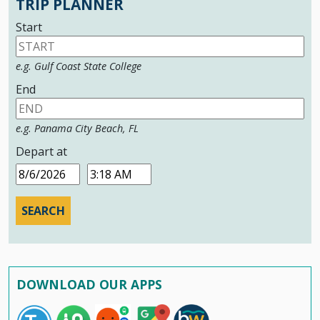
TRIP PLANNER
Start
e.g. Gulf Coast State College
End
e.g. Panama City Beach, FL
Depart at
Date
Time
DOWNLOAD OUR APPS